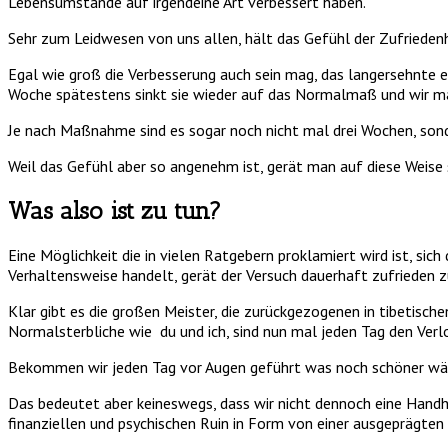
Lebensumstände auf irgendeine Art verbessert haben.
Sehr zum Leidwesen von uns allen, hält das Gefühl der Zufrieden
Egal wie groß die Verbesserung auch sein mag, das langersehnte e
Woche spätestens sinkt sie wieder auf das Normalmaß und wir mac
Je nach Maßnahme sind es sogar noch nicht mal drei Wochen, son
Weil das Gefühl aber so angenehm ist, gerät man auf diese Weise s
Was also ist zu tun?
Eine Möglichkeit die in vielen Ratgebern proklamiert wird ist, si
Verhaltensweise handelt, gerät der Versuch dauerhaft zufrieden zu
Klar gibt es die großen Meister, die zurückgezogenen in tibetisch
Normalsterbliche wie du und ich, sind nun mal jeden Tag den Ver
Bekommen wir jeden Tag vor Augen geführt was noch schöner wäre
Das bedeutet aber keineswegs, dass wir nicht dennoch eine Handhab
finanziellen und psychischen Ruin in Form von einer ausgeprägte