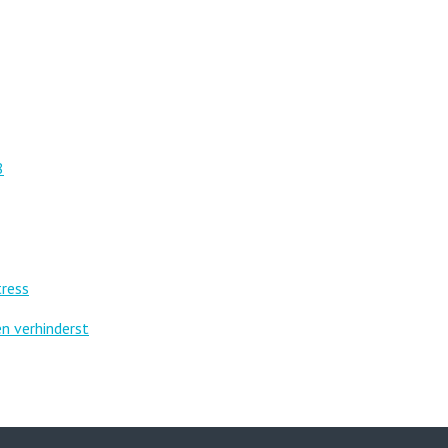
8
tress
n verhinderst