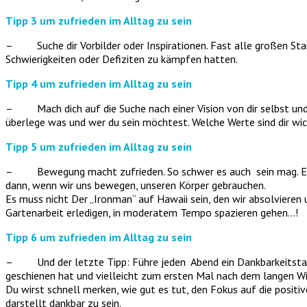
Tipp 3 um zufrieden im Alltag zu sein
– Suche dir Vorbilder oder Inspirationen. Fast alle großen Stars
Schwierigkeiten oder Defiziten zu kämpfen hatten.
Tipp 4 um zufrieden im Alltag zu sein
– Mach dich auf die Suche nach einer Vision von dir selbst und 
überlege was und wer du sein möchtest. Welche Werte sind dir wic
Tipp 5 um zufrieden im Alltag zu sein
– Bewegung macht zufrieden. So schwer es auch sein mag. Es führ
dann, wenn wir uns bewegen, unseren Körper gebrauchen.
Es muss nicht Der „Ironman“ auf Hawaii sein, den wir absolvieren u
Gartenarbeit erledigen, in moderatem Tempo spazieren gehen…!
Tipp 6 um zufrieden im Alltag zu sein
– Und der letzte Tipp: Führe jeden Abend ein Dankbarkeitstagebu
geschienen hat und vielleicht zum ersten Mal nach dem langen Win
Du wirst schnell merken, wie gut es tut, den Fokus auf die positi
darstellt dankbar zu sein.