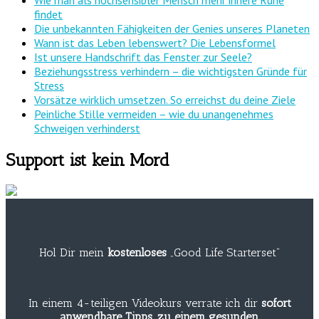
Wie man als hochsensibler Mensch mehr innere Ruhe
findet
Die unbekannten Fähigkeiten der Genies unseres Planeten
Wann ist das Leben lebenswert? Die Lebensformel
Ist unsere Handschrift das Fenster zur Seele?
Beziehungsstress verhindern – die wichtigsten Gründe für
Stress
Vorsätze wirklich umsetzen. So erreichst du deine Ziele
Peinliche Stille vermeiden – wie du unangenehmes
Schweigen verhinderst
Support ist kein Mord
Hol Dir mein
kostenloses
„Good Life Starterset“
In einem 4-teiligen Videokurs verrate ich dir
sofort
anwendbare Tipps, zu einem gesunden,