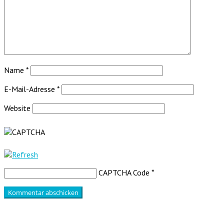
Name
*
E-Mail-Adresse
*
Website
CAPTCHA Code
*