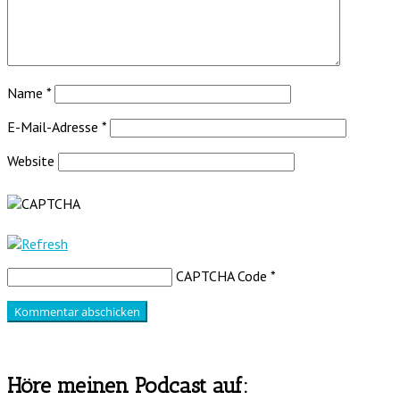
Name
*
E-Mail-Adresse
*
Website
CAPTCHA Code
*
Höre meinen Podcast auf: