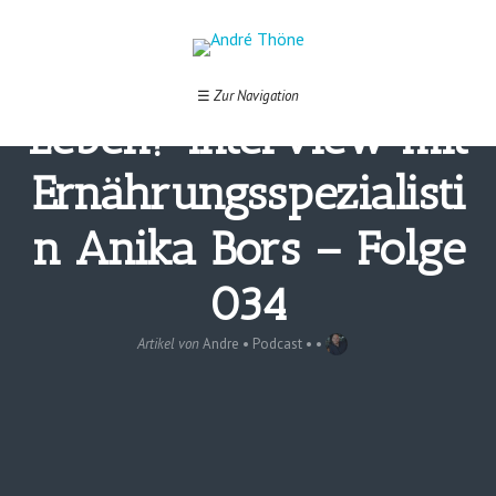
Unzufrieden mit dem
☰
Zur Navigation
Leben? Interview mit
Ernährungsspezialisti
n Anika Bors – Folge
034
Artikel von
Andre
•
Podcast
• •