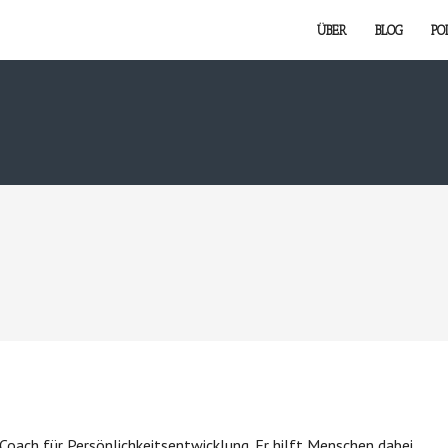
ÜBER
BLOG
PO
Coach für Persönlichkeitsentwicklung. Er hilft Menschen dabei