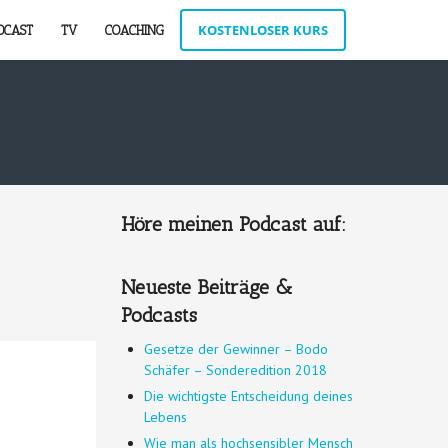
KOSTENLOSER KURS
DCAST
TV
COACHING
Höre meinen Podcast auf:
Neueste Beiträge &
Podcasts
Gesetze der Gewinner – Bodo
Schäfer – Sonderedition 2018
Die wichtigste Entscheidung deines
Lebens
Wie man als hochsensibler Mensch