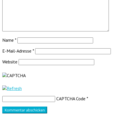
Name
*
E-Mail-Adresse
*
Website
CAPTCHA Code
*