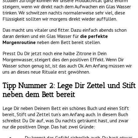
Studien zufolge können wir unsere Produktivität ganz enorm
steigern, wenn wir direkt nach dem Aufwachen ein Glas Wasser
trinken. Wir schwitzen nachts normalerweise sehr viel, diese
Flüssigkeit sollten wir morgens direkt wieder auffüllen.
Das macht uns vitaler und fitter. Dazu einfach abends schon
daran denken und ein Glas Wasser für
die perfekte
Morgenroutine
neben dem Bett bereit stellen.
Presst Du Dir jetzt noch eine halbe Zitrone in Dein
Morgenwasser, steigert dies den positiven Effekt. Wenn Dir
Wasser schon genug ist, ist das auch Ok. Am Anfang müssen wir
uns an dieses neue Rituale erst gewöhnen.
Tipp Nummer 2: Lege Dir Zettel und Stift
neben dem Bett bereit
Lege Dir neben Deinem Bett ein schönes Buch und einen Stift
bereit, Stift und Zettel tun’s am Anfang auch. In diesem Buch
schreibst Du Dir auf, was Du nachts geträumt hast, und zwar
nur die positiven Dinge. Das hat zwei Gründe:
Du kennst das Gefühl sicherlich auch. Du hast etwas