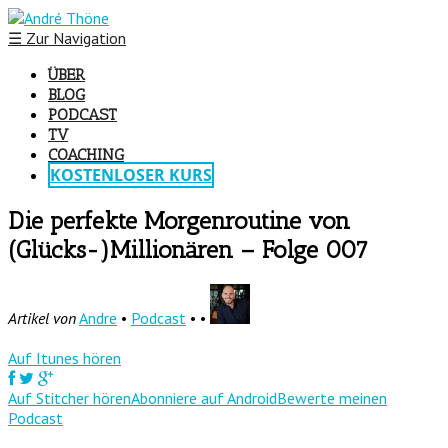
☰
Zur Navigation
ÜBER
BLOG
PODCAST
TV
COACHING
KOSTENLOSER KURS
Die perfekte Morgenroutine von
(Glücks-)Millionären – Folge 007
Artikel von
Andre
•
Podcast
• •
Auf Itunes hören
Auf Stitcher hören
Abonniere auf Android
Bewerte meinen
Podcast