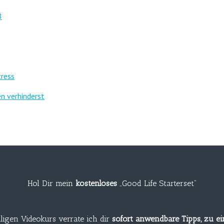
8
tress
n verhinderst
Hol Dir mein
kostenloses
„Good Life Starterset“
ligen Videokurs verrate ich dir
sofort anwendbare Tipps, zu e