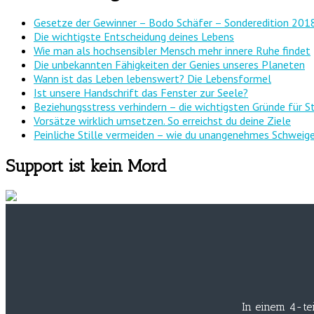
Gesetze der Gewinner – Bodo Schäfer – Sonderedition 201
Die wichtigste Entscheidung deines Lebens
Wie man als hochsensibler Mensch mehr innere Ruhe findet
Die unbekannten Fähigkeiten der Genies unseres Planeten
Wann ist das Leben lebenswert? Die Lebensformel
Ist unsere Handschrift das Fenster zur Seele?
Beziehungsstress verhindern – die wichtigsten Gründe für S
Vorsätze wirklich umsetzen. So erreichst du deine Ziele
Peinliche Stille vermeiden – wie du unangenehmes Schweige
Support ist kein Mord
In einem 4-tei