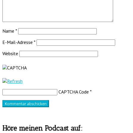
Name
*
E-Mail-Adresse
*
Website
CAPTCHA Code
*
Höre meinen Podcast auf: