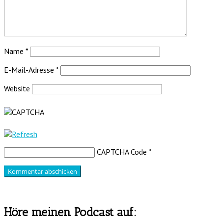
Name
*
E-Mail-Adresse
*
Website
CAPTCHA Code
*
Höre meinen Podcast auf: