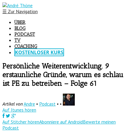
☰
Zur Navigation
ÜBER
BLOG
PODCAST
TV
COACHING
KOSTENLOSER KURS
Persönliche Weiterentwicklung. 9
erstaunliche Gründe, warum es schlau
ist PE zu betreiben – Folge 61
Artikel von
Andre
•
Podcast
• •
Auf Itunes hören
Auf Stitcher hören
Abonniere auf Android
Bewerte meinen
Podcast