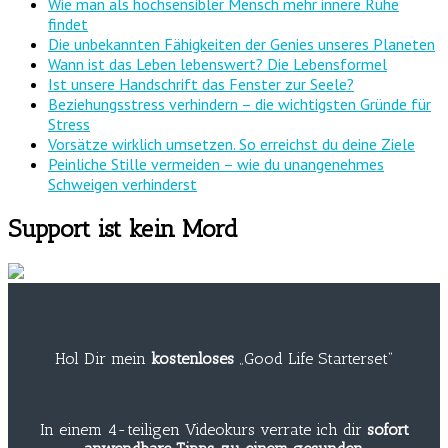
Wie man als hochsensibler Mensch mehr innere Ruhe
findet
Die unbekannten Fähigkeiten der Genies unseres Planeten
Wann ist das Leben lebenswert? Die Lebensformel
Ist unsere Handschrift das Fenster zur Seele?
Beziehungsstress verhindern – die wichtigsten Gründe für
Stress
Vorsätze wirklich umsetzen. So erreichst du deine Ziele
Peinliche Stille vermeiden – wie du unangenehmes
Schweigen verhinderst
Support ist kein Mord
Hol Dir mein
kostenloses
„Good Life Starterset“
In einem 4-teiligen Videokurs verrate ich dir
sofort