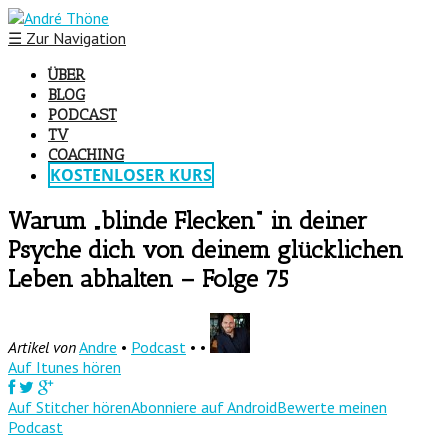
☰
Zur Navigation
ÜBER
BLOG
PODCAST
TV
COACHING
KOSTENLOSER KURS
Warum „blinde Flecken“ in deiner
Psyche dich von deinem glücklichen
Leben abhalten – Folge 75
Artikel von
Andre
•
Podcast
• •
Auf Itunes hören
Auf Stitcher hören
Abonniere auf Android
Bewerte meinen
Podcast