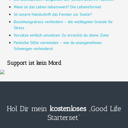
Wann ist das Leben lebenswert? Die Lebensformel
Ist unsere Handschrift das Fenster zur Seele?
Beziehungsstress verhindern – die wichtigsten Gründe für
Stress
Vorsätze wirklich umsetzen. So erreichst du deine Ziele
Peinliche Stille vermeiden – wie du unangenehmes
Schweigen verhinderst
Support ist kein Mord
Hol Dir mein
kostenloses
„Good Life
Starterset“