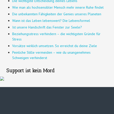
Die wichtigste Entscheidung deines Lebens
Wie man als hochsensibler Mensch mehr innere Ruhe findet
Die unbekannten Fähigkeiten der Genies unseres Planeten
Wann ist das Leben lebenswert? Die Lebensformel
Ist unsere Handschrift das Fenster zur Seele?
Beziehungsstress verhindern – die wichtigsten Gründe für
Stress
Vorsätze wirklich umsetzen. So erreichst du deine Ziele
Peinliche Stille vermeiden – wie du unangenehmes
Schweigen verhinderst
Support ist kein Mord