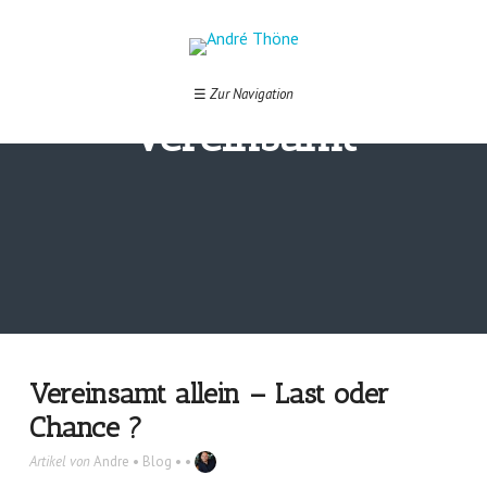
Schlagwort:
☰
Zur Navigation
Vereinsamt
Vereinsamt allein – Last oder
Chance ?
Artikel von
Andre
•
Blog
• •