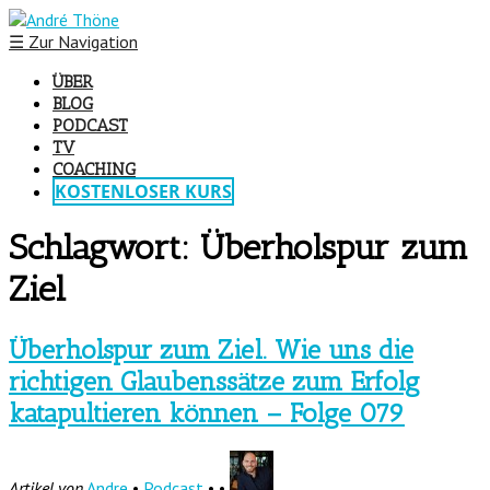
☰
Zur Navigation
ÜBER
BLOG
PODCAST
TV
COACHING
KOSTENLOSER KURS
Schlagwort:
Überholspur zum
Ziel
Überholspur zum Ziel. Wie uns die
richtigen Glaubenssätze zum Erfolg
katapultieren können – Folge 079
Artikel von
Andre
•
Podcast
• •