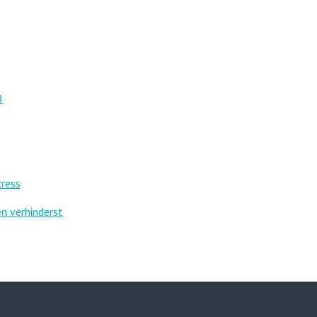
8
tress
n verhinderst