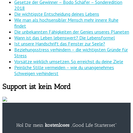
Gesetze der Gewinner – Bodo Schäfer – Sonderedition
2018
Die wichtigste Entscheidung deines Lebens
Wie man als hochsensibler Mensch mehr innere Ruhe
findet
Die unbekannten Fähigkeiten der Genies unseres Planeten
Wann ist das Leben lebenswert? Die Lebensformel
Ist unsere Handschrift das Fenster zur Seele?
Beziehungsstress verhindern – die wichtigsten Gründe für
Stress
Vorsätze wirklich umsetzen. So erreichst du deine Ziele
Peinliche Stille vermeiden – wie du unangenehmes
Schweigen verhinderst
Support ist kein Mord
Hol Dir mein
kostenloses
„Good Life Starterset“