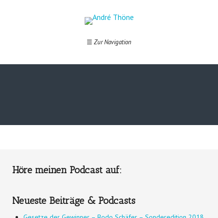
Goodlife starterset
☰
Zur Navigation
Höre meinen Podcast auf:
Neueste Beiträge & Podcasts
Gesetze der Gewinner – Bodo Schäfer – Sonderedition 2018