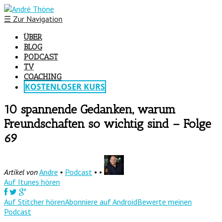
☰
Zur Navigation
ÜBER
BLOG
PODCAST
TV
COACHING
KOSTENLOSER KURS
10 spannende Gedanken, warum
Freundschaften so wichtig sind – Folge
69
Artikel von
Andre
•
Podcast
• •
Auf Itunes hören
Auf Stitcher hören
Abonniere auf Android
Bewerte meinen
Podcast